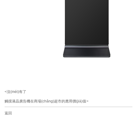
<
沒(méi)有了
觸摸液晶廣告機在商場(chǎng)超市的應用價(jià)值
>
返回