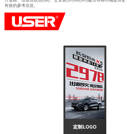
有效的參考信息。