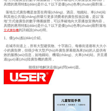
具體的應用特點(diǎn)是什么？以下是優(yōu)色專(zhuān)顯對落...
落地立式廣告機是放置在商場(chǎng)、酒店、地鐵站、車(chē)站
和其他公共場(chǎng)所吸引更多消費者的廣告投放設備，是以“落
地”方式做廣告的數字傳播媒體，可以準確地向大眾播放宣傳內容，
具體的應用特點(diǎn)是什么？以下是優(yōu)色專(zhuān)顯對落地
的詳細說(shuō)明。
立式廣告機
1、優(yōu)點(diǎn)介紹。
在城市街道上，所有大型建筑物、十字路口、每條街道都有大大小
小的廣告牌，但很少有大型戶(hù)外廣告屏幕能為來(lái)的人提供有
效的服務(wù)信息，如地鐵站、機場(chǎng)、火車(chē)站。并且通
過(guò)著(zhù)陸廣告機的應用，
能很好地解決這個(gè)問(wèn)題。