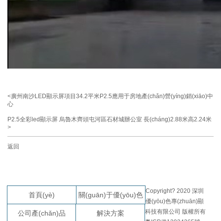
<
廣州南沙LED顯示屏項目34.2平米P2.5應用于房地產(chǎn)營(yíng)銷(xiāo)中
心
P2.5全彩led顯示屏 烏魯木齊頭屯河區石材城辦公室 長(cháng)2.88米高2.24米
>
返回
Copyright? 2020 深圳
首頁(yè)
關(guān)于優(yōu)色
優(yōu)色專(zhuān)顯
科技有限公司 版權所有
公司產(chǎn)品
解決方案