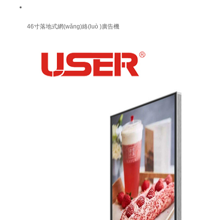
46寸落地式網(wǎng)絡(luò )廣告機