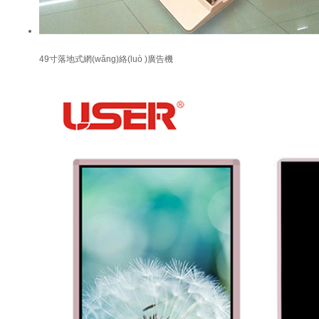
49寸落地式網(wǎng)絡(luò )廣告機