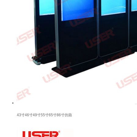
43寸46寸49寸55寸65寸86寸仿蘋
(píng)果款立式廣告機