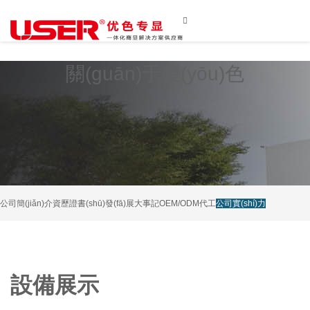

關(guān)于優(yōu)色
公司簡(jiǎn)介
資歷證書(shū)
發(fā)展大事記
OEM/ODM代工
公司實(shí)力
設備展示