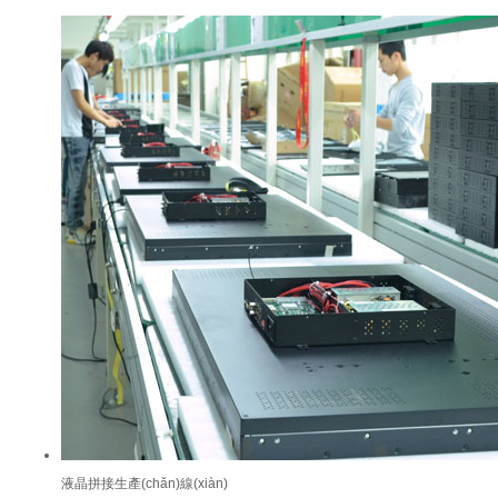
液晶拼接生產(chǎn)線(xiàn)