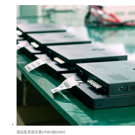
液晶監視器生產(chǎn)線(xiàn)