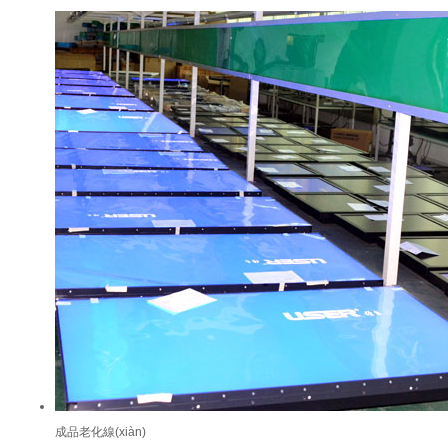
成品老化線(xiàn)